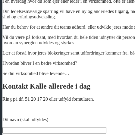
I en hverdag hvor du som ejer eller leder i en virksomhed, ofte er al
Din ledelsesmæssige sparring vil have en ny og anderledes tilgang, men
sind og erfaringsudveksling.
Har du behov for at ændre dit teams adfærd, eller udvikle jeres møde 
Vil du være på forkant, med hvordan du hele tiden udnytter dit persona
hvordan synergien udvides og styrkes.
Lær at forstå hvor jeres blokeringer samt udfordringer kommer fra, båd
Hvordan bliver I en bedre virksomhed?
Se din virksomhed blive levende…
Kontakt Kalle allerede i dag
Ring på tlf. 51 20 17 20 eller udfyld formularen.
Dit navn (skal udfyldes)