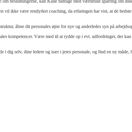
ene om beslutningerne, kan Kalle bidrage med værdifuld sparring om din
 vil ikke være rendyrket coaching, da erfaringen har vist, at de bedste
struktur, åbne dit personales øjne for nye og anderledes syn på arbejds
les kompetencer. Være med til at rydde op i evt. udfordringer, der kan 
e i dig selv, dine ledere og især i jeres personale, og find en ny måde