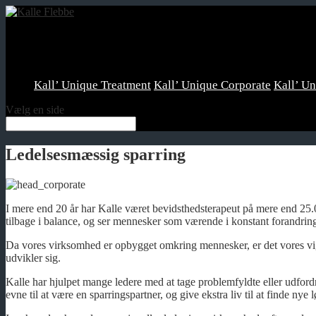
Kall’ Unique Treatment
Kall’ Unique Corporate
Kall’ U
Vælg en side
Ledelsesmæssig sparring
I mere end 20 år har Kalle været bevidsthedsterapeut på mere end 25.0
tilbage i balance, og ser mennesker som værende i konstant forandring
Da vores virksomhed er opbygget omkring mennesker, er det vores vig
udvikler sig.
Kalle har hjulpet mange ledere med at tage problemfyldte eller udford
evne til at være en sparringspartner, og give ekstra liv til at finde nye