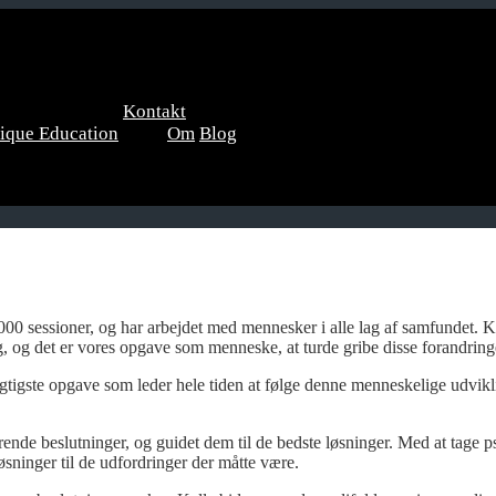
Kontakt
nique Education
Om
Blog
00 sessioner, og har arbejdet med mennesker i alle lag af samfundet. K
, og det er vores opgave som menneske, at turde gribe disse forandringe
tigste opgave som leder hele tiden at følge denne menneskelige udvikl
rende beslutninger, og guidet dem til de bedste løsninger.
Med at tage p
 løsninger til de udfordringer der måtte være.